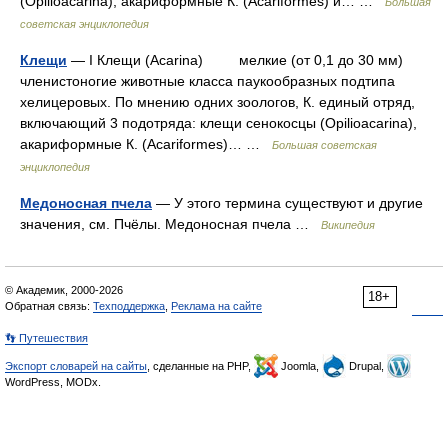
(Opilioacarina), акариформные К. (Acariformes) и… …
Большая
советская энциклопедия
Клещи
— I Клещи (Acarina) мелкие (от 0,1 до 30 мм)
членистоногие животные класса паукообразных подтипа
хелицеровых. По мнению одних зоологов, К. единый отряд,
включающий 3 подотряда: клещи сенокосцы (Opilioacarina),
акариформные К. (Acariformes)… …
Большая советская
энциклопедия
Медоносная пчела
— У этого термина существуют и другие
значения, см. Пчёлы. Медоносная пчела …
Википедия
© Академик, 2000-2026
18+
Обратная связь:
Техподдержка
,
Реклама на сайте
👣 Путешествия
Экспорт словарей на сайты
, сделанные на PHP,
Joomla,
Drupal,
WordPress, MODx.