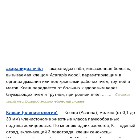
акарапидоз пчёл
— акарапидоз пчёл, инвазионная болезнь,
вызываемая клещом Acarapis woodi, паразитирующим в
органах дыхания или под крыльями рабочих пчёл, трутней и
маток. Клещ передаётся от больных к здоровым через
блуждающих пчёл и трутней, при роении пчёл.… …
Сельское
хозяйство. Большой энциклопедический словарь
Клещи (членистоногие)
— Клещи (Acarina), мелкие (от 0,1 до
30 мм) членистоногие животные класса паукообразных
подтипа хелицеровых. По мнению одних зоологов, К. ‒ единый
отряд, включающий 3 подотряда: клещи сенокосцы