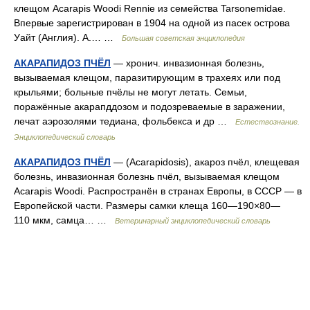
клещом Acarapis Woodi Rennie из семейства Tarsonemidae.
Впервые зарегистрирован в 1904 на одной из пасек острова
Уайт (Англия). А.… …
Большая советская энциклопедия
АКАРАПИДОЗ ПЧЁЛ
— хронич. инвазионная болезнь,
вызываемая клещом, паразитирующим в трахеях или под
крыльями; больные пчёлы не могут летать. Семьи,
поражённые акарапддозом и подозреваемые в заражении,
лечат аэрозолями тедиана, фольбекса и др …
Естествознание.
Энциклопедический словарь
АКАРАПИДОЗ ПЧЁЛ
— (Acarapidosis), акароз пчёл, клещевая
болезнь, инвазионная болезнь пчёл, вызываемая клещом
Acarapis Woodi. Распространён в странах Европы, в СССР — в
Европейской части. Размеры самки клеща 160—190×80—
110 мкм, самца… …
Ветеринарный энциклопедический словарь